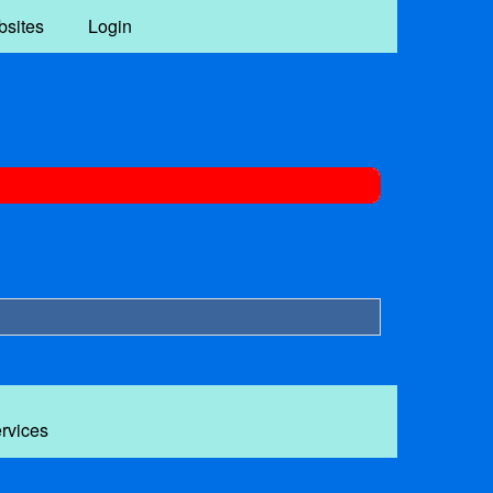
bsites
Login
ervices