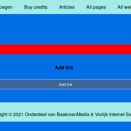
oegen
Buy credits
Articles
All pages
All we
Add link
Add link
ight © 2021 Onderdeel van
BaakmanMedia
&
Vrolijk Internet S