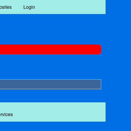
bsites
Login
ervices