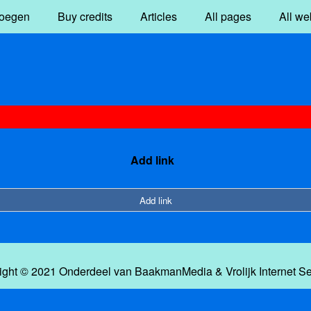
oegen
Buy credits
Articles
All pages
All we
Add link
Add link
ight © 2021 Onderdeel van
BaakmanMedia
&
Vrolijk Internet S